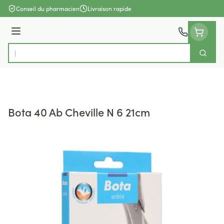
Aller au contenu
Conseil du pharmacien
Livraison rapide
Menu
Cherch
Rechercher
Bota 40 Ab Cheville N 6 21cm