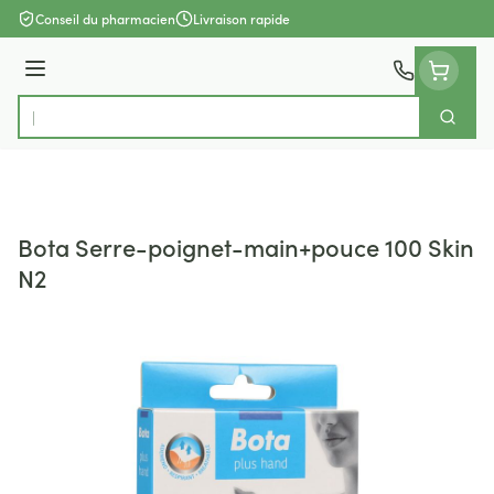
Aller au contenu
Conseil du pharmacien
Livraison rapide
Menu
Cherch
Rechercher
Bota Serre-poignet-main+pouce 100 Skin
N2