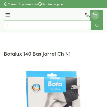
Aller au contenu
Conseil du pharmacien
Livraison rapide
Menu
Cherch
Rechercher
Botalux 140 Bas Jarret Ch N1