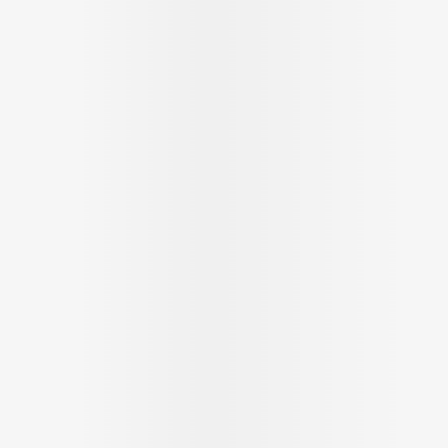
Massage
Afficher plus
Afficher plu
essoires
Masques chirurgique
e
Compléments
Répulsifs an
nutritionnels
entation
 peau irritée
Autobronzants
Rasage