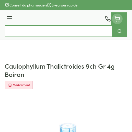
Aller au contenu
Conseil du pharmacien
Livraison rapide
Menu
Cherch
Rechercher
Caulophyllum Thalictroides 9ch Gr 4g
Boiron
Médicament