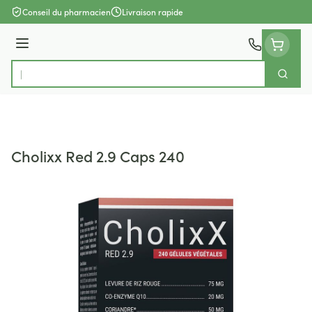
Aller au contenu
Conseil du pharmacien
Livraison rapide
Menu
Cherch
Rechercher
Cholixx Red 2.9 Caps 240