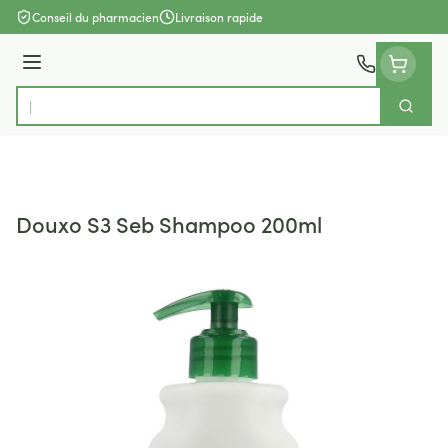
Aller au contenu
Conseil du pharmacien
Livraison rapide
Menu
Cherch
Rechercher
Douxo S3 Seb Shampoo 200ml