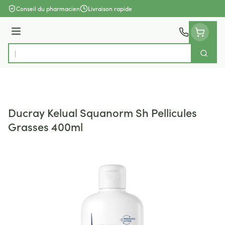
Aller au contenu
Conseil du pharmacien
Livraison rapide
Menu
Cherch
Rechercher
Ducray Kelual Squanorm Sh Pellicules
Grasses 400ml