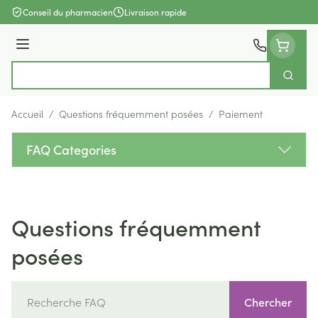
Aller au contenu
Conseil du pharmacien
Livraison rapide
Menu
Cherch
Rechercher
Accueil
/
Questions fréquemment posées
/
Paiement
FAQ Categories
Questions fréquemment
posées
Chercher
Chercher