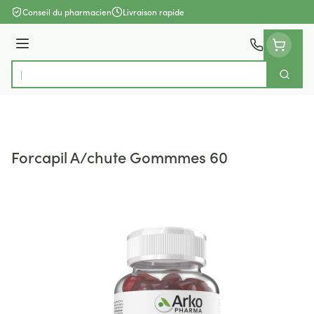
Aller au contenu
Conseil du pharmacien
Livraison rapide
Menu
Cherch
Rechercher
Forcapil A/chute Gommmes 60