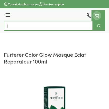
Aller au contenu
Conseil du pharmacien
Livraison rapide
Menu
Cherch
Rechercher
Furterer Color Glow Masque Eclat
Reparateur 100ml