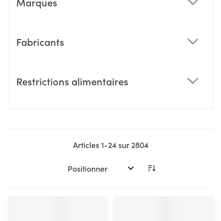
Marques
filter
Fabricants
filter
Restrictions alimentaires
filter
Articles
1
-
24
sur
2804
Trier par: