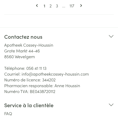
Pages
Vous lisez actuellement la page
Page
Page
Page
1
2
3
...
117
Contactez nous
Apotheek Cossey-Houssin
Grote Markt 44-46
8560
Wevelgem
Téléphone:
056 41 11 13
Courriel:
info@
apotheekcossey-houssin.com
Numéro de licence:
344202
Pharmacien responsable:
Anne Houssin
Numéro TVA:
BE0438720112
Service à la clientèle
FAQ