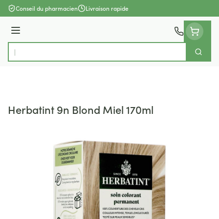
Aller au contenu
Conseil du pharmacien
Livraison rapide
Menu
Cherch
Rechercher
Herbatint 9n Blond Miel 170ml