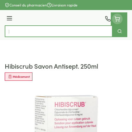
Aller au contenu
Conseil du pharmacien
Livraison rapide
Menu
Cherch
Rechercher
Hibiscrub Savon Antisept. 250ml
Médicament