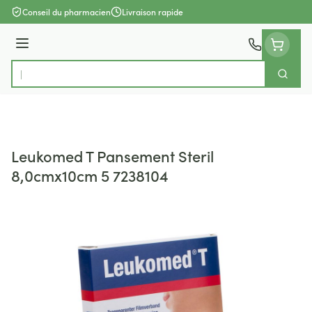
Aller au contenu
Conseil du pharmacien
Livraison rapide
Menu
Cherch
Rechercher
Leukomed T Pansement Steril
8,0cmx10cm 5 7238104