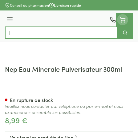
Aller au contenu
Conseil du pharmacien
Livraison rapide
Menu
Cherch
Rechercher
Nep Eau Minerale Pulverisateur 300ml
Nep Eau Minerale Pulverisat
En rupture de stock
Veuillez nous contacter par téléphone ou par e-mail et nous
examinerons ensemble les possibilités.
8,99 €
Voir tous les produits de Nep