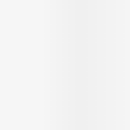
Massage
Afficher plus
Afficher plu
essoires
Masques chirurgique
e
Compléments
Répulsifs an
nutritionnels
entation
 peau irritée
Autobronzants
Rasage