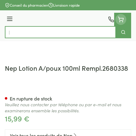
Aller au contenu
Conseil du pharmacien
Livraison rapide
Menu
Cherch
Rechercher
Nep Lotion A/poux 100ml Rempl.2680338
Nep Lotion A/poux 100ml Re
En rupture de stock
Veuillez nous contacter par téléphone ou par e-mail et nous
examinerons ensemble les possibilités.
15,99 €
Voir tous les produits de Nep