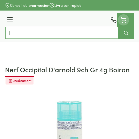
Aller au contenu
Conseil du pharmacien
Livraison rapide
Menu
Cherch
Rechercher
Nerf Occipital D'arnold 9ch Gr 4g Boiron
Médicament