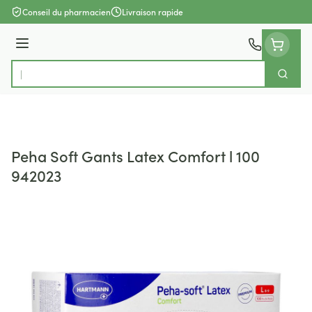
Aller au contenu
Conseil du pharmacien
Livraison rapide
Menu
Cherch
Rechercher
Peha Soft Gants Latex Comfort l 100
942023