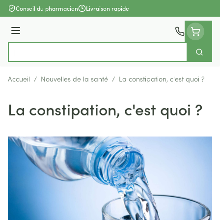
Aller au contenu
Conseil du pharmacien
Livraison rapide
Menu
Cherch
Rechercher
Accueil
/
Nouvelles de la santé
/
La constipation, c'est quoi ?
La constipation, c'est quoi ?