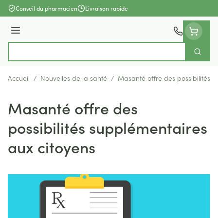
Aller au contenu
Conseil du pharmacien
Livraison rapide
Menu
Cherch
Rechercher
Accueil
/
Nouvelles de la santé
/
Masanté offre des possibilités 
Masanté offre des
possibilités supplémentaires
aux citoyens