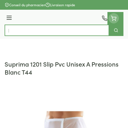
Aller au contenu
Conseil du pharmacien
Livraison rapide
Menu
Cherch
Rechercher
Suprima 1201 Slip Pvc Unisex A Pressions
Blanc T44