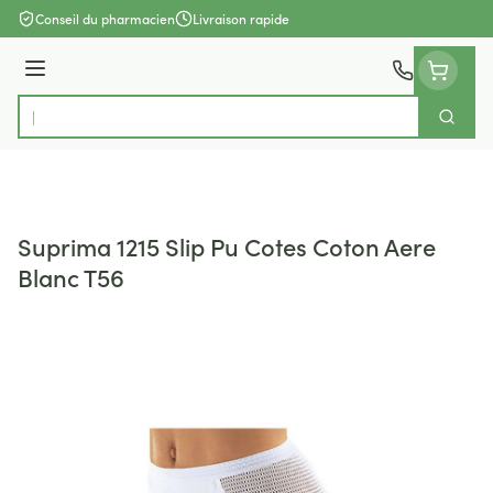
Aller au contenu
Conseil du pharmacien
Livraison rapide
Menu
Cherch
Rechercher
Suprima 1215 Slip Pu Cotes Coton Aere
Blanc T56