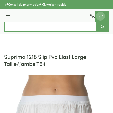
Aller au contenu
Conseil du pharmacien
Livraison rapide
Menu
Cherch
Rechercher
Suprima 1218 Slip Pvc Elast Large
Taille/jambe T54