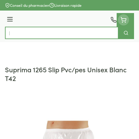
Aller au contenu
Conseil du pharmacien
Livraison rapide
Menu
Cherch
Rechercher
Suprima 1265 Slip Pvc/pes Unisex Blanc
T42