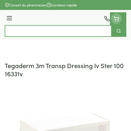
Aller au contenu
Conseil du pharmacien
Livraison rapide
Menu
Cherch
Rechercher
Tegaderm 3m Transp Dressing Iv Ster 100
16331v