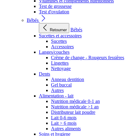
Vitamines et compléments nutritionnels
Test de grossesse
Test d'ovulation
Bébés
Bébés
Retourner
Sucettes et accessoires
Sucettes
Accessoires
Langes/couches
Crème de change - Rougeurs fessières
Lingettes
Nettoyage
Dents
Anneau dentition
Gel buccal
Autres
Alimentation - lait
Nutrition médicale 0-1 an
Nutrition médicale >1 an
Distributeur lait poudre
Lait 0-6 mois
Lait > 6 mois
Autres aliments
Soins et hygiene