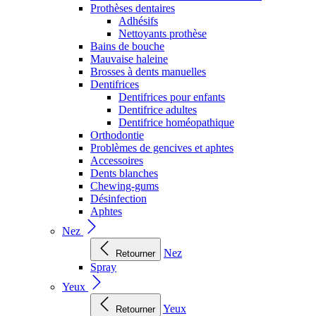
Prothèses dentaires
Adhésifs
Nettoyants prothèse
Bains de bouche
Mauvaise haleine
Brosses à dents manuelles
Dentifrices
Dentifrices pour enfants
Dentifrice adultes
Dentifrice homéopathique
Orthodontie
Problèmes de gencives et aphtes
Accessoires
Dents blanches
Chewing-gums
Désinfection
Aphtes
Nez
Nez
Retourner
Spray
Yeux
Yeux
Retourner