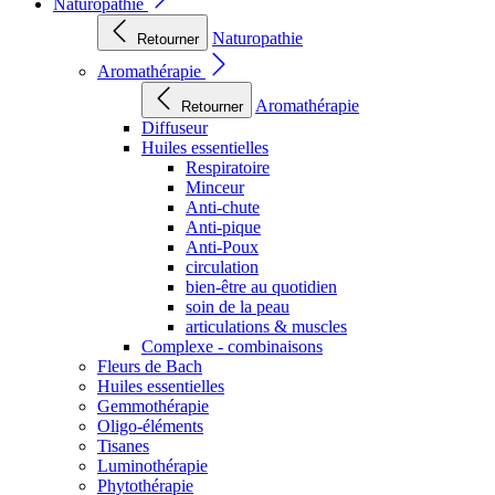
Naturopathie
Naturopathie
Retourner
Aromathérapie
Aromathérapie
Retourner
Diffuseur
Huiles essentielles
Respiratoire
Minceur
Anti-chute
Anti-pique
Anti-Poux
circulation
bien-être au quotidien
soin de la peau
articulations & muscles
Complexe - combinaisons
Fleurs de Bach
Huiles essentielles
Gemmothérapie
Oligo-éléments
Tisanes
Luminothérapie
Phytothérapie