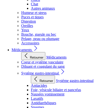
Chat
Autres animaux
Humeur et stress
Puces et tiques
Digestion
Oreilles
Yeux
Bouche, gueule ou bec
Pelage, peau ou plumage
Accessoires
Médicaments
Médicaments
Retourner
Coeur et système vasculaire
Diluant et coagulant du sang
Système gastro-intestinal
Système gastro-intestinal
Retourner
Antiacides
Foie, vésicule biliaire et pancréas
Nausées vomissement
Laxatifs
Antidiarrhéiques
Spasmes