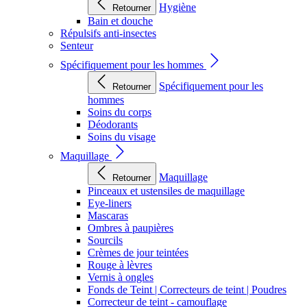
Hygiène
Retourner
Bain et douche
Répulsifs anti-insectes
Senteur
Spécifiquement pour les hommes
Spécifiquement pour les
Retourner
hommes
Soins du corps
Déodorants
Soins du visage
Maquillage
Maquillage
Retourner
Pinceaux et ustensiles de maquillage
Eye-liners
Mascaras
Ombres à paupières
Sourcils
Crèmes de jour teintées
Rouge à lèvres
Vernis à ongles
Fonds de Teint | Correcteurs de teint | Poudres
Correcteur de teint - camouflage