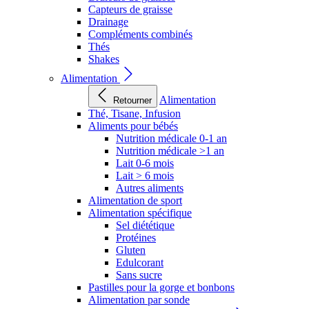
Capteurs de graisse
Drainage
Compléments combinés
Thés
Shakes
Alimentation
Alimentation
Retourner
Thé, Tisane, Infusion
Aliments pour bébés
Nutrition médicale 0-1 an
Nutrition médicale >1 an
Lait 0-6 mois
Lait > 6 mois
Autres aliments
Alimentation de sport
Alimentation spécifique
Sel diététique
Protéines
Gluten
Edulcorant
Sans sucre
Pastilles pour la gorge et bonbons
Alimentation par sonde