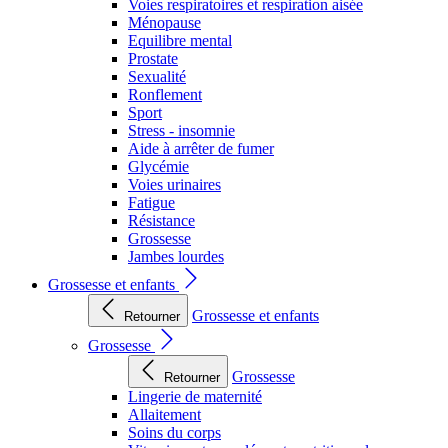
Voies respiratoires et respiration aisée
Ménopause
Equilibre mental
Prostate
Sexualité
Ronflement
Sport
Stress - insomnie
Aide à arrêter de fumer
Glycémie
Voies urinaires
Fatigue
Résistance
Grossesse
Jambes lourdes
Grossesse et enfants
Grossesse et enfants
Retourner
Grossesse
Grossesse
Retourner
Lingerie de maternité
Allaitement
Soins du corps