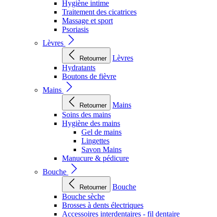
Hygiène intime
Traitement des cicatrices
Massage et sport
Psoriasis
Lèvres
Lèvres
Retourner
Hydratants
Boutons de fièvre
Mains
Mains
Retourner
Soins des mains
Hygiène des mains
Gel de mains
Lingettes
Savon Mains
Manucure & pédicure
Bouche
Bouche
Retourner
Bouche sèche
Brosses à dents électriques
Accessoires interdentaires - fil dentaire