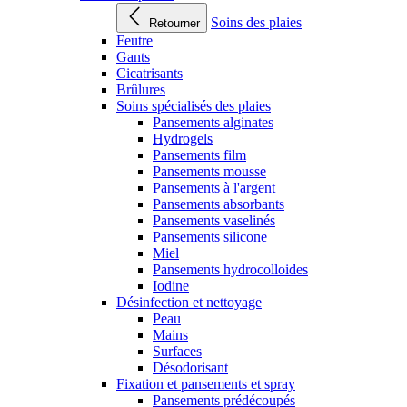
Soins des plaies
Retourner
Feutre
Gants
Cicatrisants
Brûlures
Soins spécialisés des plaies
Pansements alginates
Hydrogels
Pansements film
Pansements mousse
Pansements à l'argent
Pansements absorbants
Pansements vaselinés
Pansements silicone
Miel
Pansements hydrocolloides
Iodine
Désinfection et nettoyage
Peau
Mains
Surfaces
Désodorisant
Fixation et pansements et spray
Pansements prédécoupés