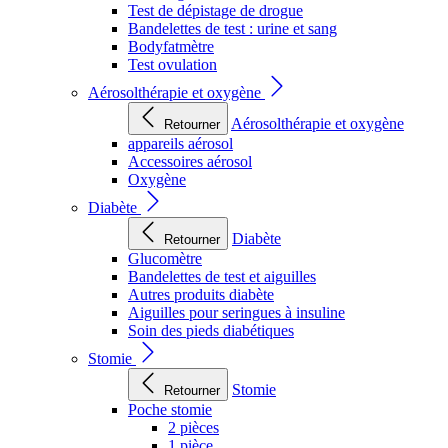
Test de dépistage de drogue
Bandelettes de test : urine et sang
Bodyfatmètre
Test ovulation
Aérosolthérapie et oxygène
Aérosolthérapie et oxygène
Retourner
appareils aérosol
Accessoires aérosol
Oxygène
Diabète
Diabète
Retourner
Glucomètre
Bandelettes de test et aiguilles
Autres produits diabète
Aiguilles pour seringues à insuline
Soin des pieds diabétiques
Stomie
Stomie
Retourner
Poche stomie
2 pièces
1 pièce