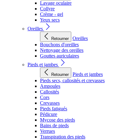
Lavage oculaire
Collyre
Crème - gel
Yeux secs
Oreilles
Oreilles
Retourner
Bouchons d'oreilles
Nettoyage des oreilles
Gouttes auriculaires
Pieds et jambes
Pieds et jambes
Retourner
Pieds secs, callosités et crevasses
Ampoules
Callosités
Cors
Crevasses
Pieds fatigués
Pédicure
Mycose des pieds
Bains de pieds
Verrues
Transpiration des pieds