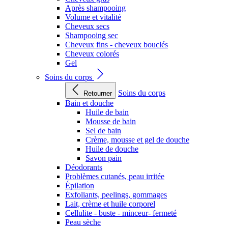
Après shampooing
Volume et vitalité
Cheveux secs
Shampooing sec
Cheveux fins - cheveux bouclés
Cheveux colorés
Gel
Soins du corps
Soins du corps
Retourner
Bain et douche
Huile de bain
Mousse de bain
Sel de bain
Crème, mousse et gel de douche
Huile de douche
Savon pain
Déodorants
Problèmes cutanés, peau irritée
Épilation
Exfoliants, peelings, gommages
Lait, crème et huile corporel
Cellulite - buste - minceur- fermeté
Peau sèche