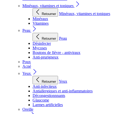
Minéraux, vitamines et toniques
Minéraux, vitamines et toniques
Retourner
Minéraux
Vitamines
Peau
Peau
Retourner
Désinfecter
Mycoses
Boutons de fièvre - antiviraux
Anti-prurigneux
Poux
Acné
Yeux
Yeux
Retourner
Anti-infectieux
Antiallergiques et anti-inflammatoires
Décongestionnnants
Glaucome
Larmes artificielles
Oreille