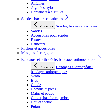
Aiguilles
Aiguilles stylo
Containers à aiguilles
Sondes, baxters et cathéters
Sondes, baxters et cathéters
Retourner
Sondes
Accessoires pour sondes
Baxters
Catheters
Piluliers et accessoires
Masques chirurgique
Bandages et orthopédie: bandages orthopédiques
Bandages et orthopédie:
Retourner
bandages orthopédiques
Ventre
Bras
Coude
Cheville et pieds
Mains et pouce
Genou, hanche et jambes
Cou et épaule
Poignet