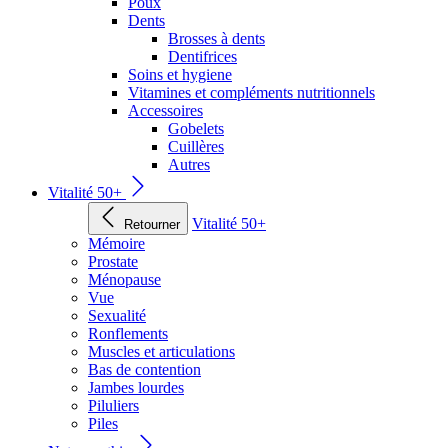
Poux
Dents
Brosses à dents
Dentifrices
Soins et hygiene
Vitamines et compléments nutritionnels
Accessoires
Gobelets
Cuillères
Autres
Vitalité 50+
Vitalité 50+
Retourner
Mémoire
Prostate
Ménopause
Vue
Sexualité
Ronflements
Muscles et articulations
Bas de contention
Jambes lourdes
Piluliers
Piles