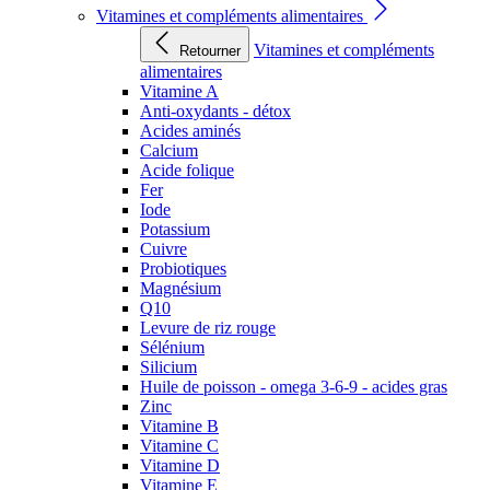
Vitamines et compléments alimentaires
Vitamines et compléments
Retourner
alimentaires
Vitamine A
Anti-oxydants - détox
Acides aminés
Calcium
Acide folique
Fer
Iode
Potassium
Cuivre
Probiotiques
Magnésium
Q10
Levure de riz rouge
Sélénium
Silicium
Huile de poisson - omega 3-6-9 - acides gras
Zinc
Vitamine B
Vitamine C
Vitamine D
Vitamine E