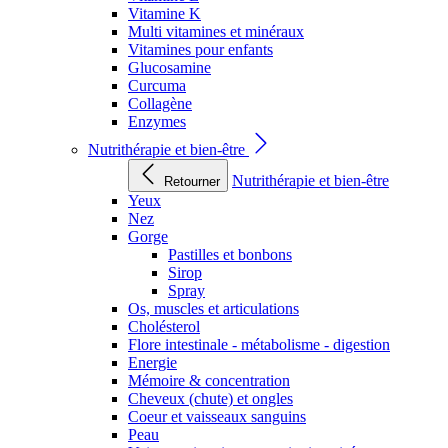
Vitamine K
Multi vitamines et minéraux
Vitamines pour enfants
Glucosamine
Curcuma
Collagène
Enzymes
Nutrithérapie et bien-être
Nutrithérapie et bien-être
Retourner
Yeux
Nez
Gorge
Pastilles et bonbons
Sirop
Spray
Os, muscles et articulations
Cholésterol
Flore intestinale - métabolisme - digestion
Energie
Mémoire & concentration
Cheveux (chute) et ongles
Coeur et vaisseaux sanguins
Peau