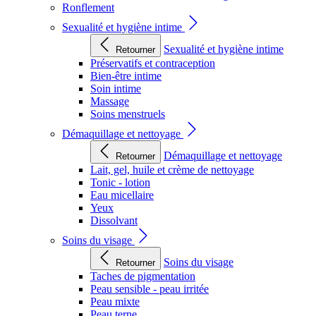
Ronflement
Sexualité et hygiène intime
Sexualité et hygiène intime
Retourner
Préservatifs et contraception
Bien-être intime
Soin intime
Massage
Soins menstruels
Démaquillage et nettoyage
Démaquillage et nettoyage
Retourner
Lait, gel, huile et crème de nettoyage
Tonic - lotion
Eau micellaire
Yeux
Dissolvant
Soins du visage
Soins du visage
Retourner
Taches de pigmentation
Peau sensible - peau irritée
Peau mixte
Peau terne