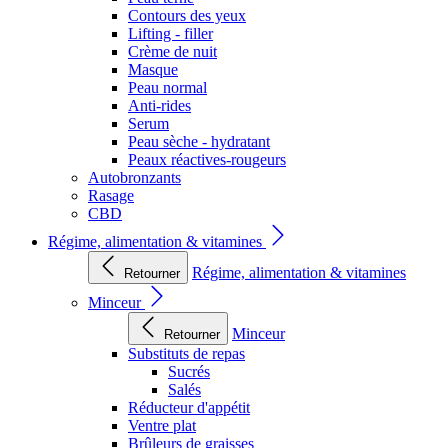
Contours des yeux
Lifting - filler
Crème de nuit
Masque
Peau normal
Anti-rides
Serum
Peau sèche - hydratant
Peaux réactives-rougeurs
Autobronzants
Rasage
CBD
Régime, alimentation & vitamines
Régime, alimentation & vitamines
Retourner
Minceur
Minceur
Retourner
Substituts de repas
Sucrés
Salés
Réducteur d'appétit
Ventre plat
Brûleurs de graisses