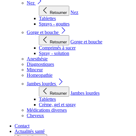
Nez
Nez
Retourner
Tablettes
Sprays - gouttes
Gorge et bouche
Gorge et bouche
Retourner
Comprimés à sucer
Spray - solution
Anesthésie
Diagnostiques
Minceur
Homeopathie
Jambes lourdes
Jambes lourdes
Retourner
Tablettes
Crème, gel et spray
Médications diverses
Cheveux
Contact
Actualités santé