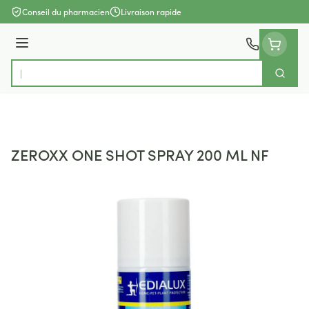
Aller au contenu
Conseil du pharmacien
Livraison rapide
Menu
Cherch
Rechercher
ZEROXX ONE SHOT SPRAY 200 ML NF