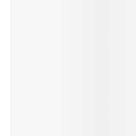
Cheveux
Piluliers et acc
Soins du visag
Taches de pigm
Peau sensible -
Peau mixte
Peau terne
Afficher plus
Ronflement