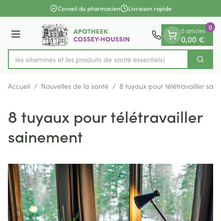
Diapositive 1 de 1
Aller au contenu
Conseil du pharmacien
Livraison rapide
0
0 articles
Menu
0,00 €
rez les vitamines et les produits de santé essentiels
Cherch
Rechercher
Accueil
/
Nouvelles de la santé
/
8 tuyaux pour télétravailler sai
8 tuyaux pour télétravailler
sainement