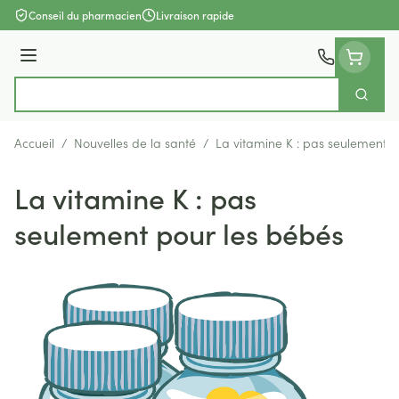
Aller au contenu
Conseil du pharmacien
Livraison rapide
Menu
Cherch
Rechercher
Accueil
/
Nouvelles de la santé
/
La vitamine K : pas seulement p
La vitamine K : pas
seulement pour les bébés