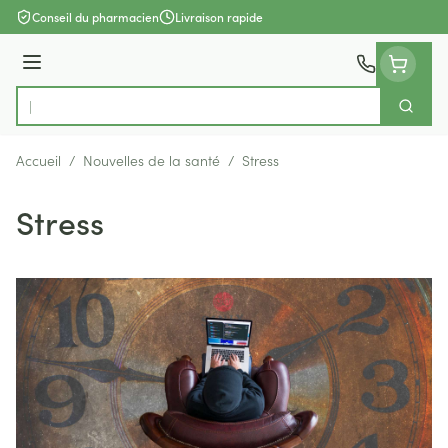
Aller au contenu
Conseil du pharmacien
Livraison rapide
Menu
Cherch
Rechercher
Accueil
/
Nouvelles de la santé
/
Stress
Stress