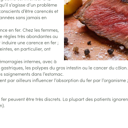
Afficher plus
Afficher plu
qu’il s’agisse d’un problème
catégorie Vitalité 50+
eux
onscients d’être carencés et
s années sans jamais en
s
s
Homéopathie
Muscles et articulations
Humeur et s
 catégorie Naturopathie
e
Soins des plaies
Yeux
Premiers so
Nez
nce en fer. Chez les femmes,
 de règles très abondantes ou
Feutre
Anti-infectieux
Podologie
Tablettes
Oreilles
Yeux
catégorie Soins à domicile et premiers soins
nduire une carence en fer ;
Nez
Yeux
Gants
Antiallergiques et anti-
Cold - Hot t
Sprays - go
intes, en particulier, ont
inflammatoires
chaud/froid
Spray
Lavage ocul
re -
Cicatrisants
 catégorie Animaux et insectes
ou plumage
Accessoires
morragies internes, avec à
Décongestionnnants
Boîtes à pa
 électriques
Collyre
Brûlures
 gastriques, les polypes du gros intestin ou le cancer du côlon
x
Glaucome
Dispositifs
es saignements dans l’estomac.
erdentaires -
Crème - gel
Afficher plus
a catégorie Médicaments
nt par ailleurs influencer l’absorption du fer par l’organism
Afficher plus
Afficher plu
Yeux secs
aires
er peuvent être très discrets. La plupart des patients ignore
n).
 et
s
Diabète
Coeur et système
Stomie
Diluant et 
vasculaire
sang
Glucomètre
Poche stom
sol
s
Ongles
Protection s
spray
Bandelettes de test et
Plaque stom