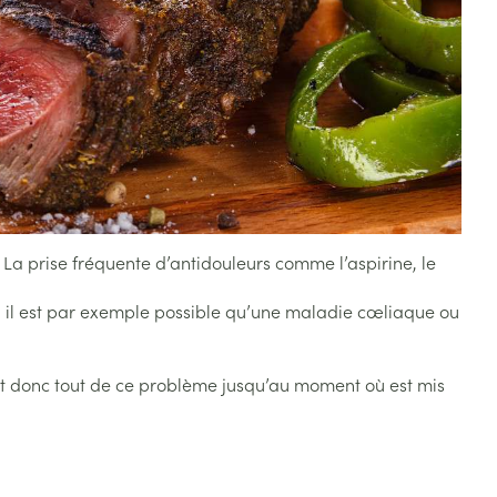
s
Afficher plus
tress
Puces et tiques
ins
Tests de diagnostic
Gorge et bouche
Alcootest
Comprimés à sucer
Bouche, gueule ou bec
Oreilles
hérapie -
uttes
Tensiomètre
Spray - solution
aire
Bouchons d'oreilles
Test de cholestérol
nsements
Nettoyage des oreilles
Cardiofréquencemètre
. La prise fréquente d’antidouleurs comme l’aspirine, le
 médicaux
Gouttes auriculaires
Afficher plus
e ; il est par exemple possible qu’une maladie cœliaque ou
s
nt donc tout de ce problème jusqu’au moment où est mis
coagulant du
Matériel paramédical
Hémorroïdes
ie
Respiration et oxygène
olaire
Hygiène
ie
Salle de bains