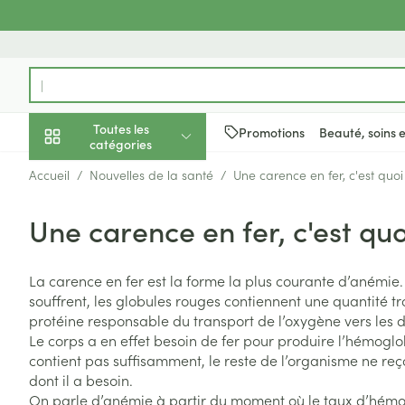
Aller au contenu
Rechercher
Toutes les
Promotions
Beauté, soins 
catégories
Accueil
/
Nouvelles de la santé
/
Une carence en fer, c'est quoi
Promotions
Une carence en fer, c'est quo
Beauté, soins et
Soins du cuir c
Minceur
Grossesse
Mémoire
Aromathérapie
Lentilles et lune
Insectes
Système gastro-
hygiène
des cheveux
Afficher le sous-menu pour la 
Substituts de r
Lingerie de ma
Diffuseur
Produits pour le
Soins des piqûr
Antiacides
La carence en fer est la forme la plus courante d’anémie
Peignes - démê
Régime, alimentation &
Sexualité
Réducteur d'ap
Allaitement
Huiles essentiel
Lunettes
Anti Insectes
Foie, vésicule bi
souffrent, les globules rouges contiennent une quantité t
cheveux
vitamines
pancréas
Afficher le sous-menu pour la
protéine responsable du transport de l’oxygène vers les di
Ventre plat
Soins du corps
Complexe - co
Pince tiques
Irritation du cu
Le corps a en effet besoin de fer pour produire l’hémoglo
Nausées vomis
cheveux abîmé
Brûleurs de gra
Vitamines et c
Jambes lourde
Grossesse et enfants
contient pas suffisamment, le reste de l’organisme ne reç
nutritionnels
Laxatifs
Afficher le sous-menu pour la 
dont il a besoin.
Produits coiffan
Afficher plus
On parle d’anémie à partir du moment où le taux d’hémogl
Oligo-élément
Chiens
spray