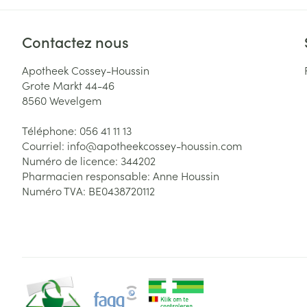
Cheveux
Contactez nous
Piluliers et acc
Apotheek Cossey-Houssin
Grote Markt 44-46
Soins du visag
8560
Wevelgem
Taches de pigm
Téléphone:
056 41 11 13
Peau sensible -
Courriel:
info@
apotheekcossey-houssin.com
Numéro de licence:
344202
Peau mixte
Pharmacien responsable:
Anne Houssin
Peau terne
Numéro TVA:
BE0438720112
Afficher plus
Ronflement