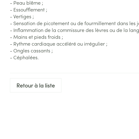
- Peau blême ;
Accessoires aé
Pieds secs, call
- Essoufflement ;
crevasses
Oxygène
- Vertiges ;
- Sensation de picotement ou de fourmillement dans les 
Système respir
Ampoules
- Inflammation de la commissure des lèvres ou de la lang
Callosités
- Mains et pieds froids ;
- Rythme cardiaque accéléré ou irrégulier ;
Cors
Muscles et arti
- Ongles cassants ;
- Céphalées.
Afficher plus
Infections
Aiguilles et ser
Seringues
Spécifiquement
Retour à la liste
hommes
Solution inject
Poux
Soins du corps
Aiguilles
Déodorants
Aiguilles stylo
Diagnostiques
Soins du visag
Afficher plus