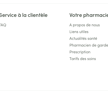
Massage
Afficher plus
Afficher plu
Service à la clientèle
Votre pharmaci
essoires
Masques chirurgique
FAQ
A propos de nous
e
Compléments
Répulsifs an
Liens utiles
nutritionnels
Actualités santé
entation
Pharmacien de gard
 peau irritée
Prescription
Tarifs des soins
Autobronzants
Rasage