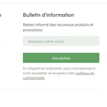
Yeux
s
Afficher plus
e
Bulletin d’information
Restez informé des nouveaux produits et
promotions
ti-insectes
Senteur
Adresse mail
e
Inscription
En cliquant sur s'abonner, vous vous abonnez à
notre newsletter et acceptez notre
politique de
confidentialité
.
CBD