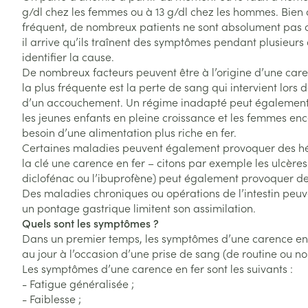
Afficher plus
Afficher plus
Vitalité 50+
g/dl chez les femmes ou à 13 g/dl chez les hommes. Bien 
Afficher le sous-menu pour la 
Soins des chev
fréquent, de nombreux patients ne sont absolument pas c
Naturopathie
il arrive qu’ils traînent des symptômes pendant plusieur
Afficher plus
Huiles végétale
Griffes et sabot
Afficher le sous-menu pour la
identifier la cause.
Soins à domicil
Peau
De nombreux facteurs peuvent être à l’origine d’une care
Soins à domicile et
la plus fréquente est la perte de sang qui intervient lors
Piles
Désinfecter
premiers soins
Digestion
Afficher le sous-menu pour la 
d’un accouchement. Un régime inadapté peut également i
Bouche
Accessoires
Mycoses
les jeunes enfants en pleine croissance et les femmes ence
Animaux et insectes
Bouche sèche
besoin d’une alimentation plus riche en fer.
Matériel stérile
Boutons de fièv
Afficher le sous-menu pour la
Pelage, peau 
Certaines maladies peuvent également provoquer des hé
antiviraux
Brosses à dents
la clé une carence en fer – citons par exemple les ulcères
Médicaments
Anti-prurigneu
diclofénac ou l’ibuprofène) peut également provoquer d
Accessoires int
Afficher le sous-menu pour l
Des maladies chroniques ou opérations de l’intestin peuve
fil dentaire
un pontage gastrique limitent son assimilation.
Prothèses dent
Quels sont les symptômes ?
Dans un premier temps, les symptômes d’une carence en f
Afficher plus
au jour à l’occasion d’une prise de sang (de routine ou no
Aérosolthérapie
Jambes lourde
oxygène
Les symptômes d’une carence en fer sont les suivants :
Tablettes
- Fatigue généralisée ;
appareils aéro
Pieds et jambe
- Faiblesse ;
Crème, gel et 