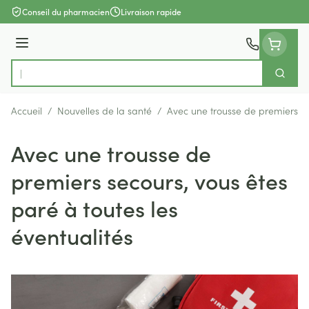
Aller au contenu
Conseil du pharmacien
Livraison rapide
Menu
Cherch
Rechercher
Accueil
/
Nouvelles de la santé
/
Avec une trousse de premiers sec
Avec une trousse de
premiers secours, vous êtes
paré à toutes les
éventualités