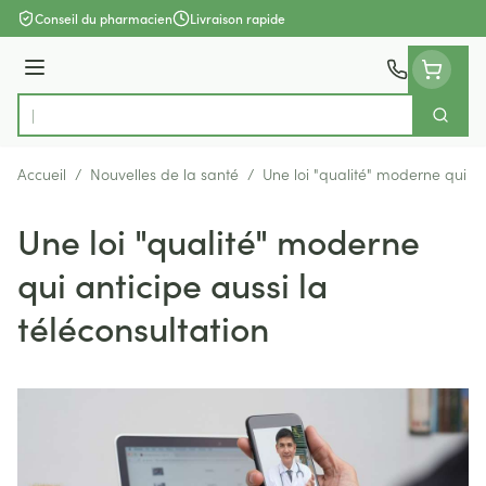
Aller au contenu
Conseil du pharmacien
Livraison rapide
Menu
Cherch
Rechercher
Accueil
/
Nouvelles de la santé
/
Une loi "qualité" moderne qui ant
Une loi "qualité" moderne
qui anticipe aussi la
téléconsultation