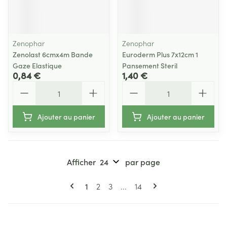
Zenophar
Zenophar
Zenolast 6cmx4m Bande
Euroderm Plus 7x12cm 1
Gaze Elastique
Pansement Steril
0,84 €
1,40 €
Quantité
Quantité
Ajouter au panier
Ajouter au panier
Afficher
par page
Pages
Vous lisez actuellement la page
Page
Page
Page
1
2
3
...
14