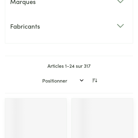
Marques
filter
Fabricants
filter
Articles
1
-
24
sur
317
Trier par: