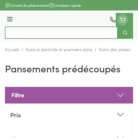
Aller au contenu
Conseil du pharmacien
Livraison rapide
Menu
Cherch
Rechercher
Accueil
/
Soins à domicile et premiers soins
/
Soins des plaies
/
Pansements prédécoupés
Filtre
Passer à la liste des produits
Prix
filter