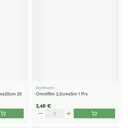
Hartmann
cmx20cm 20
Omnifilm 2,5cmx5m 1 P/s
3,46 €
Quantité