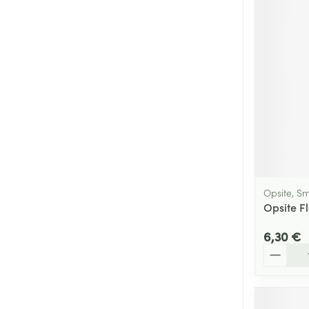
Cheveux
Piluliers et acc
Soins du visag
Taches de pigm
Peau sensible -
Peau mixte
Peau terne
Opsite, S
Opsite F
Afficher plus
6,30 €
Quantité
Ronflement