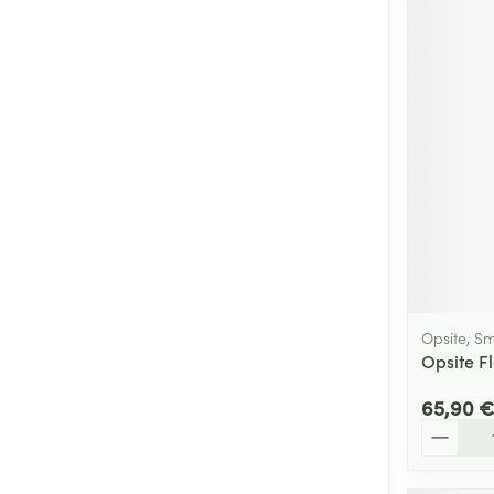
Opsite, S
Opsite F
65,90 €
Quantité