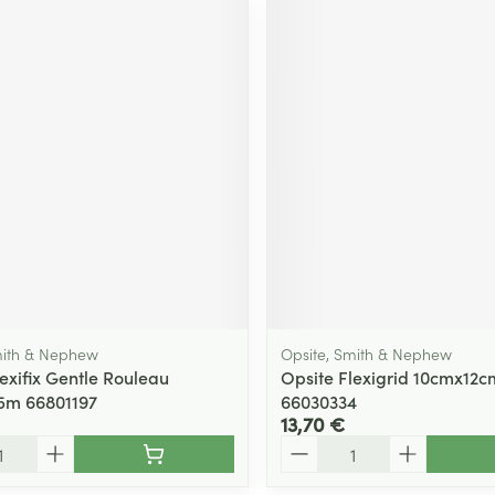
mith & Nephew
Opsite, Smith & Nephew
exifix Gentle Rouleau
Opsite Flexigrid 10cmx12c
5m 66801197
66030334
13,70 €
Quantité