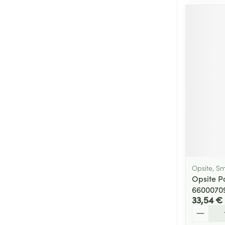
Opsite, S
Opsite P
6600070
33,54 €
Quantité