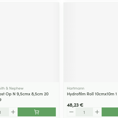
mith & Nephew
Hartmann
ost Op N 9,5cmx 8,5cm 20
Hydrofilm Roll 10cmx10m 1
9
48,23 €
Quantité