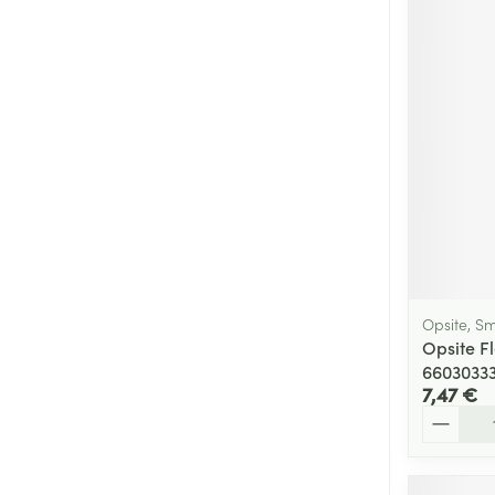
Opsite, S
Opsite F
6603033
7,47 €
Quantité