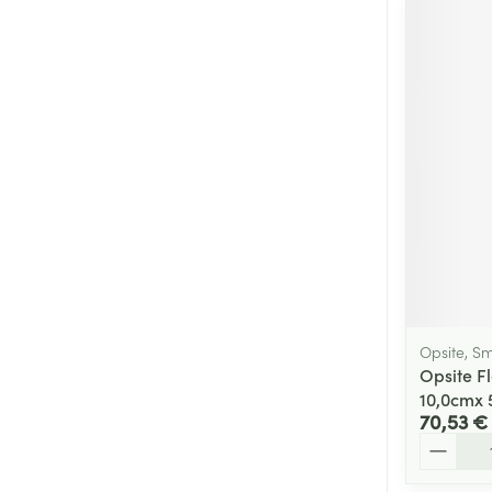
Opsite, S
Opsite Fl
10,0cmx 
70,53 €
Quantité