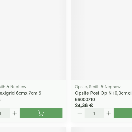
mith & Nephew
Opsite, Smith & Nephew
lexigrid 6cmx 7cm 5
Opsite Post Op N 10,0cmx1
3
66000710
24,38 €
Quantité