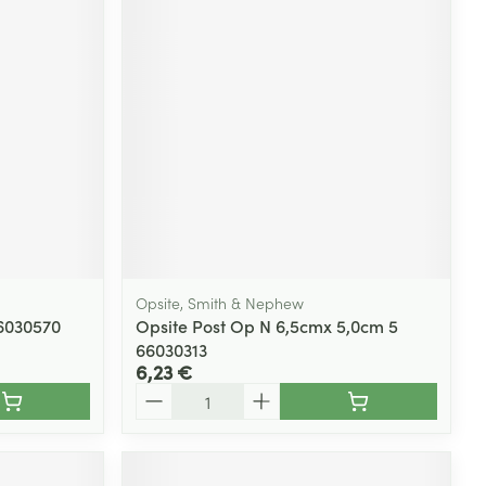
Yeux
s
Afficher plus
ti-insectes
Senteur
Opsite, Smith & Nephew
66030570
Opsite Post Op N 6,5cmx 5,0cm 5
66030313
6,23 €
Quantité
CBD