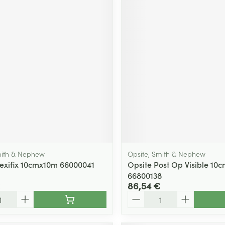
mith & Nephew
Opsite, Smith & Nephew
lexifix 10cmx10m 66000041
Opsite Post Op Visible 10
66800138
86,54 €
Quantité