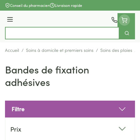
Aller au contenu
Conseil du pharmacien
Livraison rapide
Menu
Cherch
Rechercher
Accueil
/
Soins à domicile et premiers soins
/
Soins des plaies
/
Bandes de fixation
adhésives
Filtre
Passer à la liste des produits
Prix
filter