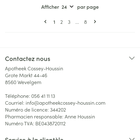
Afficher
par page
Pages
Vous lisez actuellement la page
Page
Page
Page
1
2
3
...
8
Contactez nous
Apotheek Cossey-Houssin
Grote Markt 44-46
8560
Wevelgem
Téléphone:
056 41 11 13
Courriel:
info@
apotheekcossey-houssin.com
Numéro de licence:
344202
Pharmacien responsable:
Anne Houssin
Numéro TVA:
BE0438720112
Service à la clientèle