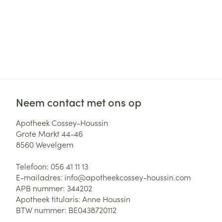
Neem contact met ons op
Apotheek Cossey-Houssin
Grote Markt 44-46
8560
Wevelgem
Telefoon:
056 41 11 13
E-mailadres:
info@
apotheekcossey-houssin.com
APB nummer:
344202
Apotheek titularis:
Anne Houssin
BTW nummer:
BE0438720112