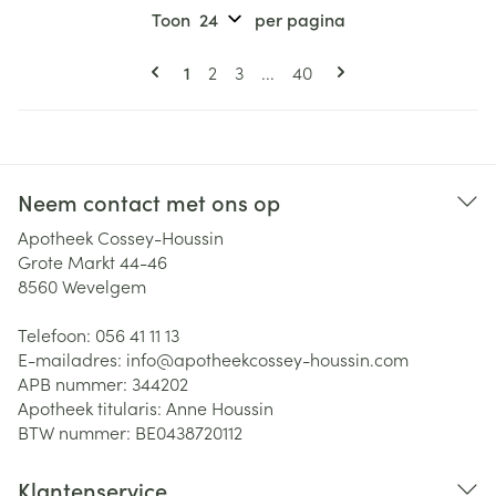
Toon
per pagina
Pagina's
U lees momenteel pagina
Pagina
Pagina
Pagina
1
2
3
...
40
Neem contact met ons op
Apotheek Cossey-Houssin
Grote Markt 44-46
8560
Wevelgem
Telefoon:
056 41 11 13
E-mailadres:
info@
apotheekcossey-houssin.com
APB nummer:
344202
Apotheek titularis:
Anne Houssin
BTW nummer:
BE0438720112
Klantenservice