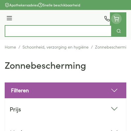
Ga naar de inhoud
Apothekersadvies
Snelle beschikbaarheid
Menu
Zoek
Product, merk, categorie...
Home
/
Schoonheid, verzorging en hygiëne
/
Zonnebeschermin
Zonnebescherming
Filteren
Doorgaan naar productlijst
Prijs
filter