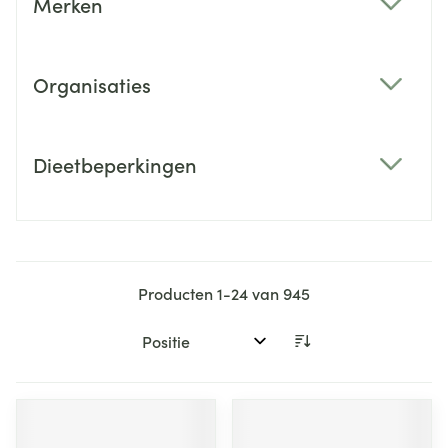
Merken
filter
Organisaties
filter
Dieetbeperkingen
filter
Producten
1
-
24
van
945
Sorteer op: