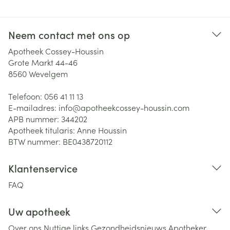
Neem contact met ons op
Apotheek Cossey-Houssin
Grote Markt 44-46
8560
Wevelgem
Telefoon:
056 41 11 13
E-mailadres:
info@
apotheekcossey-houssin.com
APB nummer:
344202
Apotheek titularis:
Anne Houssin
BTW nummer:
BE0438720112
Klantenservice
FAQ
Uw apotheek
Over ons
Nuttige links
Gezondheidsnieuws
Apotheker