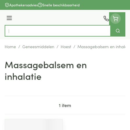
Ga naar de inhoud
Apothekersadvies
Snelle beschikbaarheid
Menu
Zoek
Product, merk, categorie...
Home
/
Geneesmiddelen
/
Hoest
/
Massagebalsem en inhalati
Massagebalsem en
inhalatie
1
item