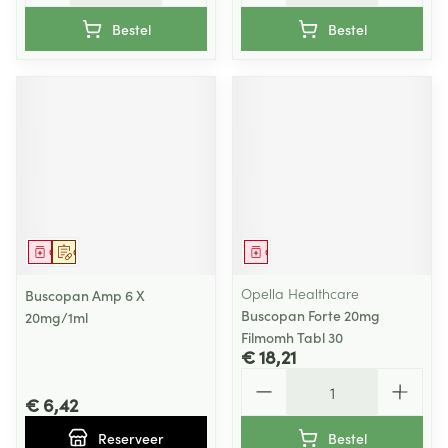
Bestel
Bestel
Geneesmiddel
Op voorschrift
Geneesmiddel
Opella Healthcare
Buscopan Amp 6 X
Buscopan Forte 20mg
20mg/1ml
Filmomh Tabl 30
€ 18,21
Aantal
€ 6,42
Reserveer
Bestel