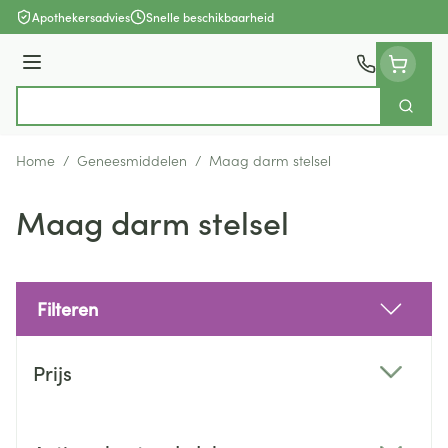
Ga naar de inhoud
Apothekersadvies
Snelle beschikbaarheid
Menu
Zoek
Product, merk, categorie...
Home
/
Geneesmiddelen
/
Maag darm stelsel
Maag darm stelsel
Filteren
Doorgaan naar productlijst
Prijs
filter