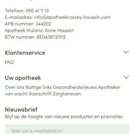
Telefoon:
056 41 11 13
E-mailadres:
info@
apotheekcossey-houssin.com
APB nummer:
344202
Apotheek titularis:
Anne Houssin
BTW nummer:
BE0438720112
Klantenservice
FAQ
Uw apotheek
Over ons
Nuttige links
Gezondheidsnieuws
Apotheker
van wacht
Voorschrift
Zorgtarieven
Nieuwsbrief
Blijf op de hoogte van nieuwe producten en promoties
E-mail adres