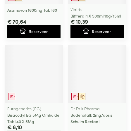
Viatris
Asamovon 1600mg Tabl 60
Bifiteral 1 X 500ml 10g/15ml
€ 70,64
€ 10,39
Reserveer
Reserveer
Geneesmiddel
Geneesmiddel
Op voorschrift
Eurogenerics (EG)
Dr Falk Pharma
Bisacodyl EG 5Mg Omhulde
Budenofalk 2mg/dosis
Tabl 40 X 5Mg
Schuim Rectaal
€ 6,10