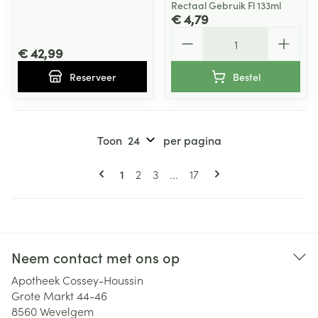
Rectaal Gebruik Fl 133ml
€ 4,79
Aantal
€ 42,99
Reserveer
Bestel
Toon
per pagina
Pagina's
U lees momenteel pagina
Pagina
Pagina
Pagina
1
2
3
...
17
Neem contact met ons op
Apotheek Cossey-Houssin
Grote Markt 44-46
8560
Wevelgem