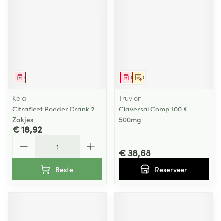
Geneesmiddel
Geneesmiddel
Op voorschrift
Kela
Truvion
Citrafleet Poeder Drank 2
Claversal Comp 100 X
Zakjes
500mg
€ 18,92
Aantal
€ 38,68
Bestel
Reserveer