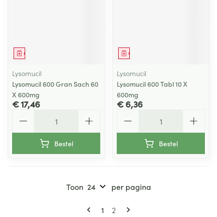
Geneesmiddel
Geneesmiddel
Lysomucil
Lysomucil
Lysomucil 600 Gran Sach 60
Lysomucil 600 Tabl 10 X
X 600mg
600mg
€ 17,46
€ 6,36
Aantal
Aantal
Bestel
Bestel
Toon
per pagina
Pagina's
U lees momenteel pagina
Pagina
1
2