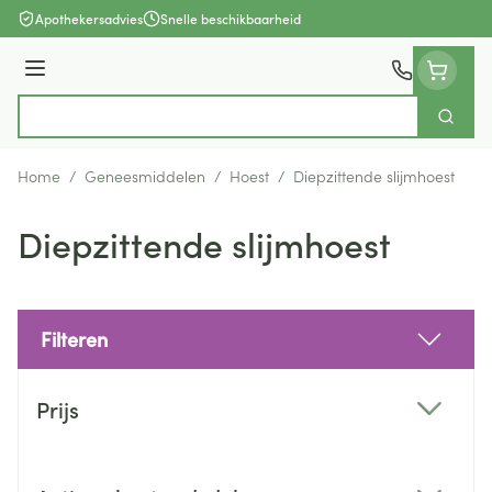
Ga naar de inhoud
Apothekersadvies
Snelle beschikbaarheid
Menu
Zoek
Product, merk, categorie...
Home
/
Geneesmiddelen
/
Hoest
/
Diepzittende slijmhoest
Diepzittende slijmhoest
Filteren
Doorgaan naar productlijst
Prijs
filter