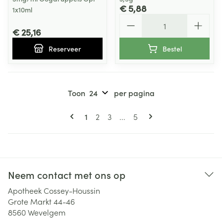
€ 5,88
1x10ml
Aantal
€ 25,16
Reserveer
Bestel
Toon
per pagina
Pagina's
U lees momenteel pagina
Pagina
Pagina
Pagina
1
2
3
...
5
Neem contact met ons op
Apotheek Cossey-Houssin
Grote Markt 44-46
8560
Wevelgem