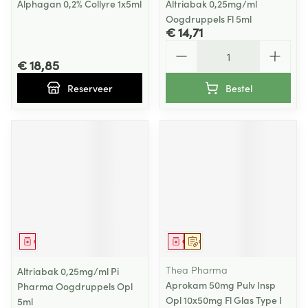
Alphagan 0,2% Collyre 1x5ml
Altriabak 0,25mg/ml
Oogdruppels Fl 5ml
€ 14,71
Aantal
€ 18,85
Reserveer
Bestel
Geneesmiddel
Geneesmiddel
Op voorschrift
Thea Pharma
Altriabak 0,25mg/ml Pi
Aprokam 50mg Pulv Insp
Pharma Oogdruppels Opl
Opl 10x50mg Fl Glas Type I
5ml