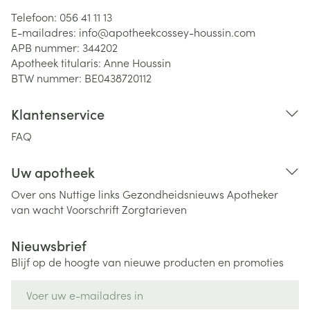
Telefoon:
056 41 11 13
E-mailadres:
info@
apotheekcossey-houssin.com
APB nummer:
344202
Apotheek titularis:
Anne Houssin
BTW nummer:
BE0438720112
Klantenservice
FAQ
Uw apotheek
Over ons
Nuttige links
Gezondheidsnieuws
Apotheker
van wacht
Voorschrift
Zorgtarieven
Nieuwsbrief
Blijf op de hoogte van nieuwe producten en promoties
E-mail adres