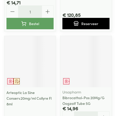
€ 14,71
Aantal
€ 120,85
Bestel
Reserveer
Geneesmiddel
Op voorschrift
Geneesmiddel
Ursapharm
Arteoptic La Sine
Bibrocathol-Pos 20Mg/G
Conserv.20mg/ml Collyre Fl
Oogzalf Tube 5G
8ml
€ 14,96
Aantal