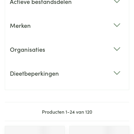
Actieve bestandsdelen
filter
Merken
filter
Organisaties
filter
Dieetbeperkingen
filter
Producten
1
-
24
van
120