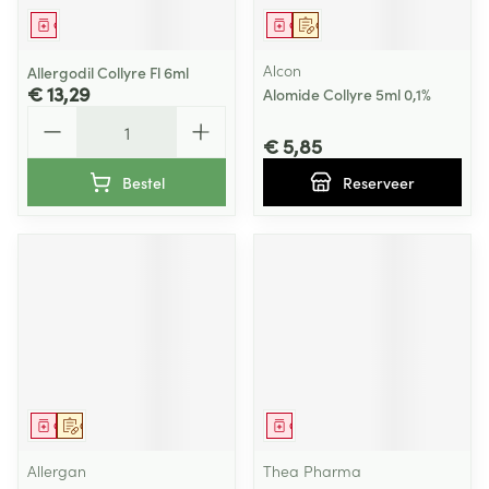
Geneesmiddel
Geneesmiddel
Op voorschrift
Alcon
Allergodil Collyre Fl 6ml
€ 13,29
Alomide Collyre 5ml 0,1%
Aantal
€ 5,85
Bestel
Reserveer
Geneesmiddel
Op voorschrift
Geneesmiddel
Allergan
Thea Pharma