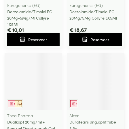
Eurogenerics (EG)
Eurogenerics (EG)
Dorzolamide/Timolol EG
Dorzolamide/Timolol EG
20Mg+5Mg/Ml Collyre
20Mg/5Mg Collyre 3X5Ml
1X5Ml
€ 10,01
€ 18,67
Reserveer
Reserveer
Geneesmiddel
Op voorschrift
Geneesmiddel
Thea Pharma
Alcon
Dualkopt 20mg/ml +
Duratears Ung.opht.tube
5mg/ml Oogdruppels Opl
3,5g