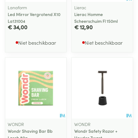
Lanaform
Lierac
Led Mirror Vergrotend X10
Lierac Homme
La131004
Scheerschuim Fl 150ml
€ 34,00
€ 12,90
Niet beschikbaar
Niet beschikbaar
WONDR
WONDR
Wondr Shaving Bar Bb
Wondr Safety Razor +
Larch 80g
Houder Zwart