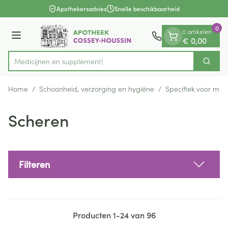
Dia 1 van 1
Ga naar de inhoud
Apothekersadvies
Snelle beschikbaarheid
0
0 artikelen
Menu
€ 0,00
Medicij
Zoek
Product, merk, categorie...
Home
/
Schoonheid, verzorging en hygiëne
/
Specifiek voor ma
Scheren
Filteren
Producten
1
-
24
van
96