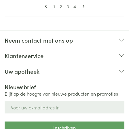
Pagina's
U lees momenteel pagina
Pagina
Pagina
Pagina
1
2
3
4
Neem contact met ons op
Klantenservice
Uw apotheek
Nieuwsbrief
Blijf op de hoogte van nieuwe producten en promoties
E-mail adres
Inschrijven