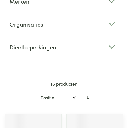
Merken
filter
Organisaties
filter
Dieetbeperkingen
filter
16
producten
Sorteer op: