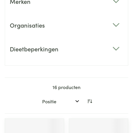
Merken
filter
Organisaties
filter
Dieetbeperkingen
filter
16
producten
Sorteer op: