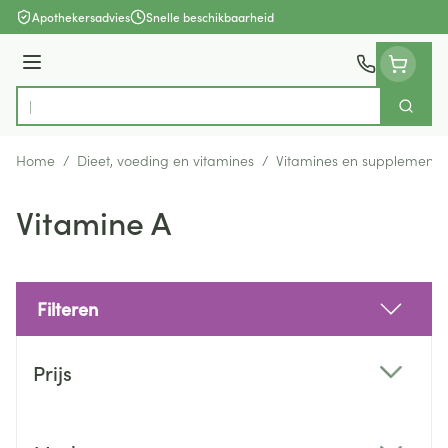
Ga naar de inhoud
Apothekersadvies
Snelle beschikbaarheid
Menu
Zoek
Product, merk, categorie...
Home
/
Dieet, voeding en vitamines
/
Vitamines en supplemente
Vitamine A
Filteren
Doorgaan naar productlijst
Prijs
filter