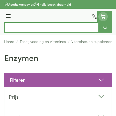
Ga naar de inhoud
Apothekersadvies
Snelle beschikbaarheid
Menu
Zoek
Product, merk, categorie...
Home
/
Dieet, voeding en vitamines
/
Vitamines en supplemente
Enzymen
Filteren
Doorgaan naar productlijst
Prijs
filter