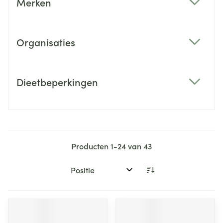
Merken
filter
Organisaties
filter
Dieetbeperkingen
filter
Producten
1
-
24
van
43
Sorteer op: