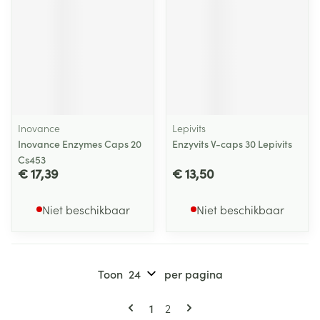
Inovance
Lepivits
Inovance Enzymes Caps 20
Enzyvits V-caps 30 Lepivits
Cs453
€ 17,39
€ 13,50
Niet beschikbaar
Niet beschikbaar
Toon
per pagina
Pagina's
U lees momenteel pagina
Pagina
1
2