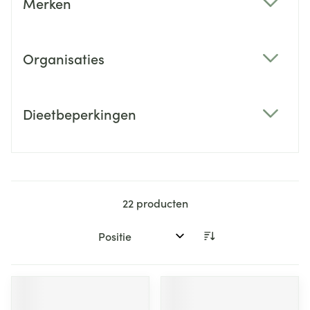
Merken
filter
Organisaties
filter
Dieetbeperkingen
filter
22
producten
Sorteer op: