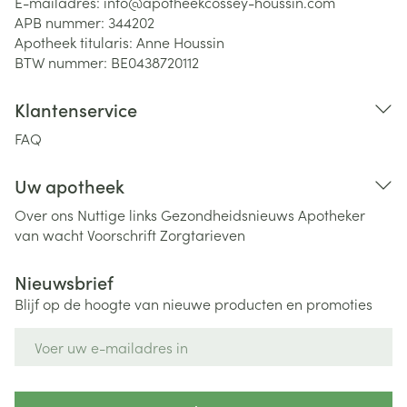
E-mailadres:
info@
apotheekcossey-houssin.com
APB nummer:
344202
Apotheek titularis:
Anne Houssin
BTW nummer:
BE0438720112
Klantenservice
FAQ
Uw apotheek
Over ons
Nuttige links
Gezondheidsnieuws
Apotheker
van wacht
Voorschrift
Zorgtarieven
Nieuwsbrief
Blijf op de hoogte van nieuwe producten en promoties
E-mail adres